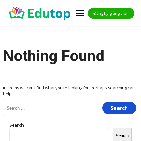
Skip
to
Đăng ký giảng viên
content
Nothing Found
It seems we can’t find what you’re looking for. Perhaps searching can
help.
Search
for:
Search
Search