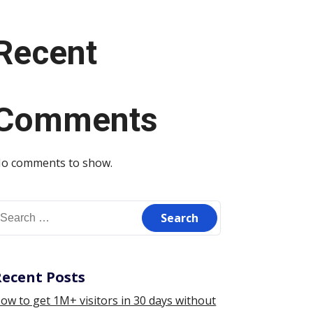
Recent
Comments
o comments to show.
earch
or:
Recent Posts
ow to get 1M+ visitors in 30 days without