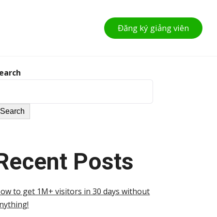
Đăng ký giảng viên
earch
Search
Recent Posts
ow to get 1M+ visitors in 30 days without
nything!