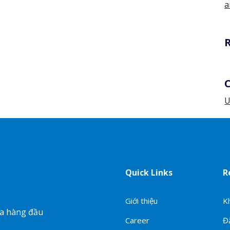
a
U
Quick Links
R
Giới thiệu
K
ia hàng đầu
Career
Đ