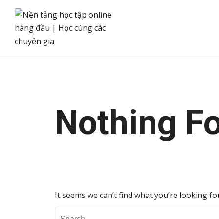
Skip
to
content
Nothing F
It seems we can’t find what you’re looking fo
Search