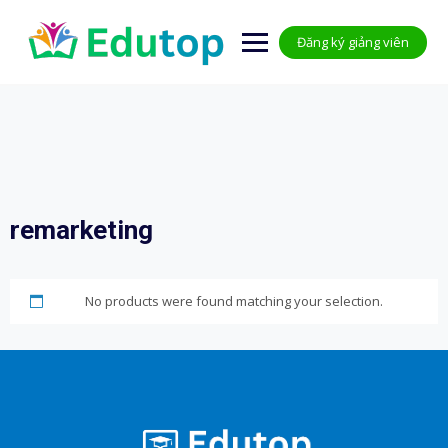
Skip
to
Đăng ký giảng viên
content
remarketing
No products were found matching your selection.